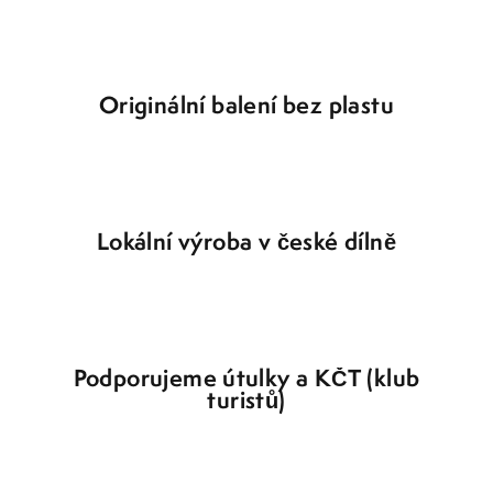
d
a
c
í
Originální balení bez plastu
p
r
v
k
y
Lokální výroba v české dílně
v
ý
p
i
s
u
Podporujeme útulky a KČT (klub
turistů)