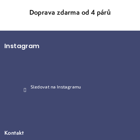
Doprava zdarma od 4 párů
Z
Instagram
á
p
a
t
í
Sledovat na Instagramu
Kontakt