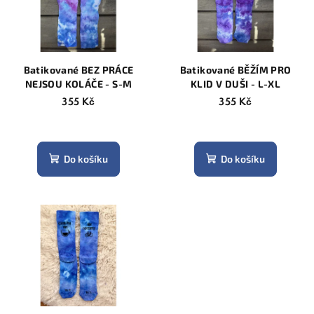
i
k
s
t
p
ů
r
Batikované BEZ PRÁCE
Batikované BĚŽÍM PRO
o
NEJSOU KOLÁČE - S-M
KLID V DUŠI - L-XL
d
355 Kč
355 Kč
u
k
t
Do košíku
Do košíku
ů