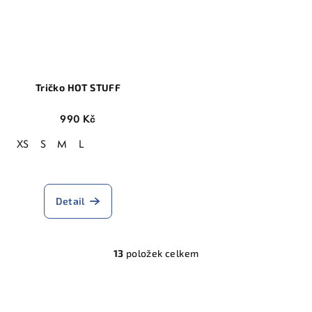
Tričko HOT STUFF
990 Kč
XS
S
M
L
Detail
13
položek celkem
O
v
l
á