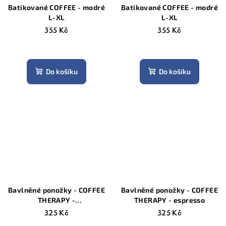
Batikované COFFEE - modré
Batikované COFFEE - modré
L-XL
L-XL
355 Kč
355 Kč
Do košíku
Do košíku
Bavlněné ponožky - COFFEE
Bavlněné ponožky - COFFEE
THERAPY -
THERAPY - espresso
capuccino&croissant
325 Kč
325 Kč