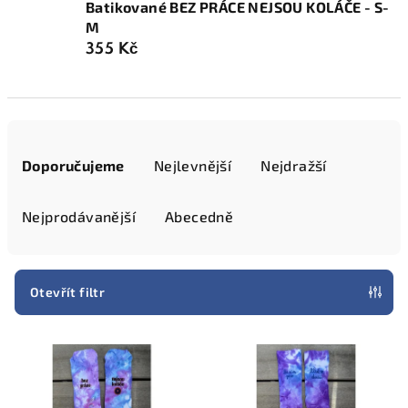
Batikované BEZ PRÁCE NEJSOU KOLÁČE - S-
M
355 Kč
Ř
a
Doporučujeme
Nejlevnější
Nejdražší
z
e
Nejprodávanější
Abecedně
n
í
p
Otevřít filtr
r
V
o
ý
d
p
u