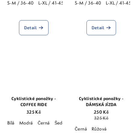
S-M / 36-40
L-XL / 41-45
S-M / 36-40
L-XL / 41-45
Průměrné
hodnocení
produktu
Detail
Detail
je
5,0
z
5
hvězdiček.
Cyklistické ponožky -
Cyklistické ponožky -
COFFEE RIDE
DÁMSKÁ JÍZDA
325 Kč
250 Kč
325 Kč
Bílá
Modrá
Černá
Šedomodrá
Lila
Vínová
Černá
Růžová
Průměrné