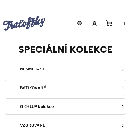
Přejít
na
obsah
Nákupn
Hledat
Přihlášení
SPECIÁLNÍ KOLEKCE
košík
NESMEKAVÉ
BATIKOVANÉ
O CHLUP kolekce
VZOROVANÉ