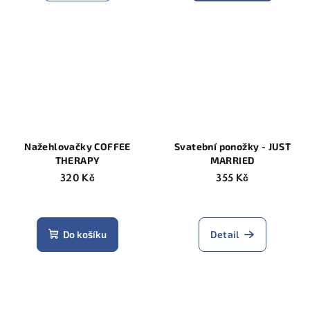
5,0
z
5
hvězdiček.
Nažehlovačky COFFEE
Svatební ponožky - JUST
THERAPY
MARRIED
320 Kč
355 Kč
Do košíku
Detail