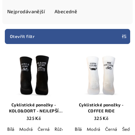
z
e
Nejprodávanější
Abecedně
n
í
p
Otevřít filtr
r
V
o
ý
d
p
u
i
k
s
t
p
ů
r
Cyklistické ponožky -
Cyklistické ponožky -
o
KOLO&DORT - NEJLEPŠÍ
COFFEE RIDE
SPORT
d
325 Kč
325 Kč
u
Bílá
Modrá
Černá
Růžová
MIX
Bílá
Modrá
Černá
Šedo