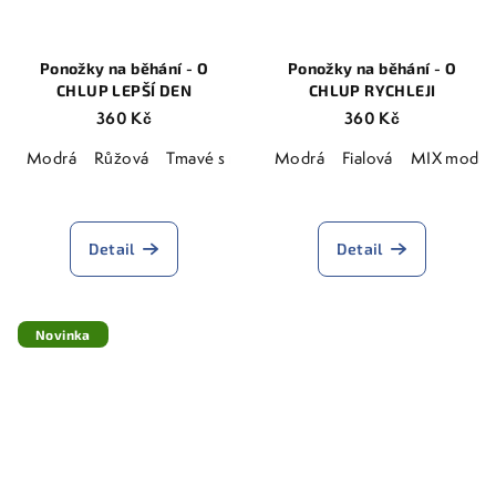
Ponožky na běhání - O
Ponožky na běhání - O
CHLUP LEPŠÍ DEN
CHLUP RYCHLEJI
360 Kč
360 Kč
Modrá
Růžová
Tmavé s růžovým textem
Modrá
Fialová
Zářivě růžová
MIX modro-
Průměrné
hodnocení
produktu
Detail
Detail
je
5,0
z
5
Novinka
hvězdiček.