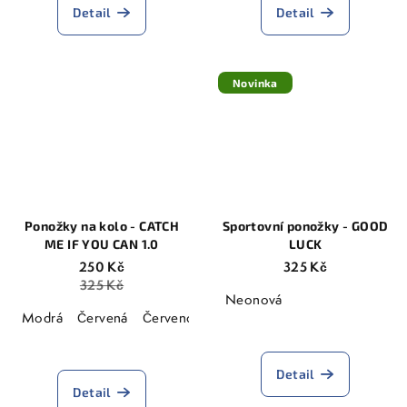
Detail
Detail
Novinka
Ponožky na kolo - CATCH
Sportovní ponožky - GOOD
ME IF YOU CAN 1.0
LUCK
250 Kč
325 Kč
325 Kč
Neonová
Modrá
Červená
Červeno-Modrá
Královská modrá
Průměrné
hodnocení
Detail
produktu
Detail
je