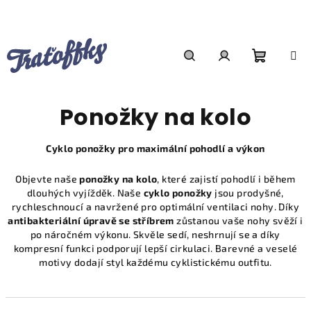
Přejít
na
obsah
Nákupn
Hledat
Přihlášení
Ponožky na kolo
košík
Cyklo ponožky pro maximální pohodlí a výkon
Objevte naše
ponožky na kolo
, které zajistí pohodlí i během
dlouhých vyjížděk. Naše
cyklo ponožky
jsou prodyšné,
rychleschnoucí a navržené pro optimální ventilaci nohy. Díky
antibakteriální úpravě se stříbrem
zůstanou vaše nohy svěží i
po náročném výkonu. Skvěle sedí, neshrnují se a díky
kompresní funkci podporují lepší cirkulaci. Barevné a veselé
motivy dodají styl každému cyklistickému outfitu.