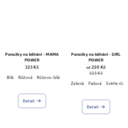
5
z
hvězdiček.
5
hvězdiček.
Ponožky na běhání - MAMA
Ponožky na běhání - GIRL
POWER
POWER
325 Kč
250 Kč
od
325 Kč
Bílá
Růžová
Růžovo-bílá
Zelená
Fialová
Světle růžo
Průměrné
hodnocení
Detail
produktu
Detail
je
5,0
z