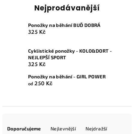
Nejprodávanější
Ponožky na běhání BUĎ DOBRÁ
325 Kč
Cyklistické ponožky - KOLO&DORT -
NEJLEPŠÍ SPORT
325 Kč
Ponožky na běhání - GIRL POWER
250 Kč
od
Ř
a
Doporučujeme
Nejlevnější
Nejdražší