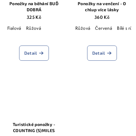
Ponožky na běhání BUĎ
Ponožky na venčení - O
DOBRÁ
chlup více lásky
325 Kč
360 Kč
Fialová
Růžová
Růžová
Červená
Bílé s rů
Detail
Detail
Turistické ponožky -
COUNTING (S)MILES