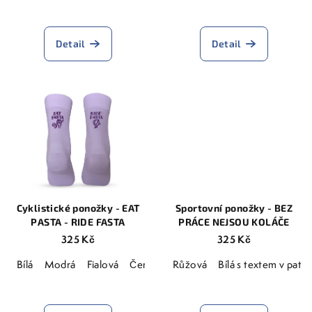
k
Průměrné
Průměrné
t
hodnocení
hodnocení
ů
produktu
produktu
Detail
Detail
je
je
5,0
5,0
z
z
5
5
hvězdiček.
hvězdiček.
Cyklistické ponožky - EAT
Sportovní ponožky - BEZ
PASTA - RIDE FASTA
PRÁCE NEJSOU KOLÁČE
325 Kč
325 Kč
Bílá
Modrá
Fialová
Černá
Růžová
Růžová
Červená
Bílá s textem v patá