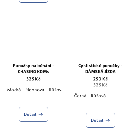
5,0
z
5
hvězdiček.
Ponožky na běhání -
Cyklistické ponožky -
CHASING KOMs
DÁMSKÁ JÍZDA
325 Kč
250 Kč
325 Kč
Modrá
Neonová
Růžová
Černá
Růžová
Průměrné
hodnocení
Průměrné
produktu
hodnocení
Detail
je
produktu
Detail
5,0
je
z
5,0