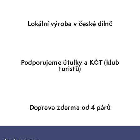
v
k
y
Lokální výroba v české dílně
v
ý
p
i
s
u
Podporujeme útulky a KČT (klub
turistů)
Doprava zdarma od 4 párů
Z