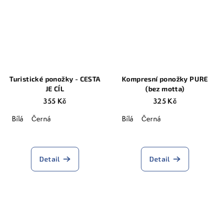
5
hvězdiček.
Turistické ponožky - CESTA
Kompresní ponožky PURE
JE CÍL
(bez motta)
355 Kč
325 Kč
Bílá
Černá
Bílá
Černá
Průměrné
hodnocení
produktu
Detail
Detail
je
5,0
z
5
hvězdiček.