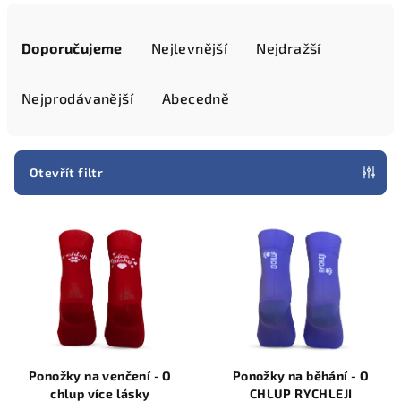
Ř
a
Doporučujeme
Nejlevnější
Nejdražší
z
e
Nejprodávanější
Abecedně
n
í
p
Otevřít filtr
r
V
o
ý
d
p
u
i
k
s
t
p
ů
r
Ponožky na venčení - O
Ponožky na běhání - O
o
chlup více lásky
CHLUP RYCHLEJI