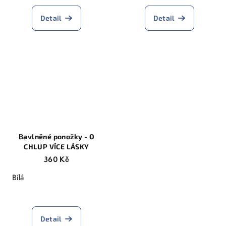
hodnocení
produktu
Detail
Detail
je
5,0
z
5
hvězdiček.
Bavlněné ponožky - O
CHLUP VÍCE LÁSKY
360 Kč
Bílá
Detail