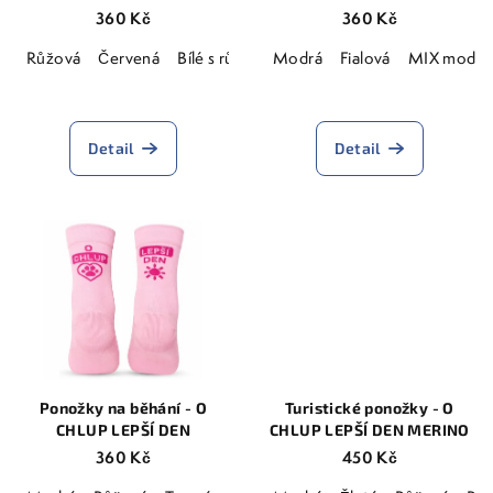
d
360 Kč
360 Kč
u
Růžová
Červená
Bílé s růžovým textem
Modrá
Fialová
Bílé s červeným t
MIX modro-
k
Průměrné
t
hodnocení
ů
produktu
Detail
Detail
je
5,0
z
5
hvězdiček.
Ponožky na běhání - O
Turistické ponožky - O
CHLUP LEPŠÍ DEN
CHLUP LEPŠÍ DEN MERINO
360 Kč
450 Kč