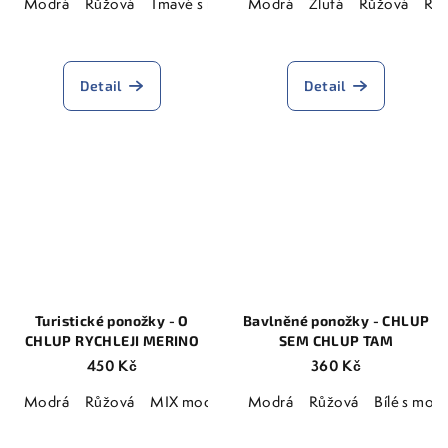
Modrá
Růžová
Tmavé s růžovým textem
Modrá
Žlutá
Zářivě růžová
Růžová
Rů
Průměrné
hodnocení
produktu
Detail
Detail
je
5,0
z
5
hvězdiček.
Turistické ponožky - O
Bavlněné ponožky - CHLUP
CHLUP RYCHLEJI MERINO
SEM CHLUP TAM
450 Kč
360 Kč
Modrá
Růžová
MIX modro - růžová
Modrá
Růžová
Bílé s mod
Průměrné