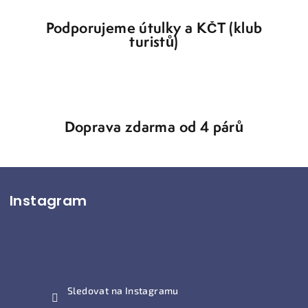
s
u
Podporujeme útulky a KČT (klub
turistů)
Doprava zdarma od 4 párů
Z
Instagram
á
p
a
t
í
Sledovat na Instagramu