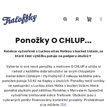
Přejít
na
obsah
Nákupn
Hledat
Přihlášení
Ponožky O CHLUP...
košík
Kolekce vytvořená s Luckou alias Holkou s bucket listem, ze
které část výtěžku putuje na podporu útulků ♥
Vyberte si své nové ponožky s motivem O CHLUP a užijte si
radost z každého dobrodružství se svým chlupatým
kamarádem (lidským i čtyřnohým)! Z nákupu každého páru
ponožek putuje 50 Kč na tlapky v útulcích. Ponožky totiž vznikly
ve spolupráci s Luckou alias Holka s bucket listem, která
pomáhá útulkům pod záštitou Pomáhej s Marvelem. Společně
vytváříme limitované edice Traťovek. Útulkům jsou z
vybraných peněz financovány konkrétní projekty. Prohlédnout
si je můžete
ZDE
.