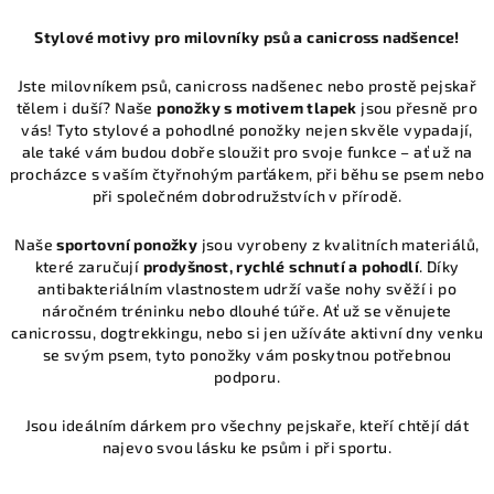
Stylové motivy pro milovníky psů a canicross nadšence!
Jste milovníkem psů, canicross nadšenec nebo prostě pejskař
tělem i duší? Naše
ponožky s motivem tlapek
jsou přesně pro
vás! Tyto stylové a pohodlné ponožky nejen skvěle vypadají,
ale také vám budou dobře sloužit pro svoje funkce – ať už na
procházce s vaším čtyřnohým parťákem, při běhu se psem nebo
při společném dobrodružstvích v přírodě.
Naše
sportovní ponožky
jsou vyrobeny z kvalitních materiálů,
které zaručují
prodyšnost, rychlé schnutí a pohodlí
. Díky
antibakteriálním vlastnostem udrží vaše nohy svěží i po
náročném tréninku nebo dlouhé túře. Ať už se věnujete
canicrossu, dogtrekkingu, nebo si jen užíváte aktivní dny venku
se svým psem, tyto ponožky vám poskytnou potřebnou
podporu.
Jsou ideálním dárkem pro všechny pejskaře, kteří chtějí dát
najevo svou lásku ke psům i při sportu.