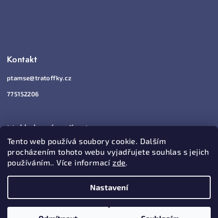
Kontakt
ptamse
@
tratoffky.cz
775152206
Mohlo by vás zajímat
Tento web používá soubory cookie. Dalším
Jak nakupovat
procházením tohoto webu vyjadřujete souhlas s jejich
používáním.. Více informací
zde
.
Vrácení a reklamace
Obchodní podmínky
Nastavení
Podmínky ochrany osobních údajů