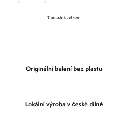
7
položek celkem
O
v
l
á
d
a
c
í
Originální balení bez plastu
p
r
v
k
y
Lokální výroba v české dílně
v
ý
p
i