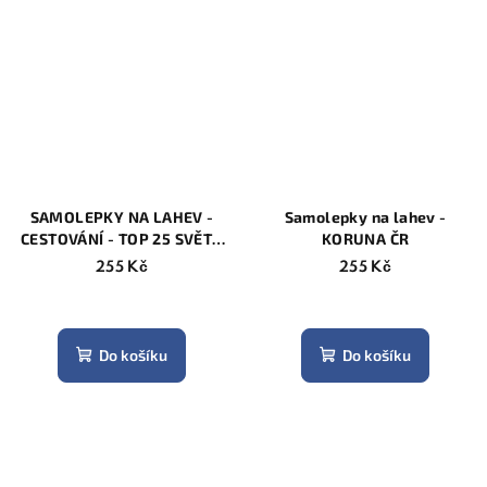
z
5
hvězdiček.
SAMOLEPKY NA LAHEV -
Samolepky na lahev -
CESTOVÁNÍ - TOP 25 SVĚT -
KORUNA ČR
PASTEL
255 Kč
255 Kč
Do košíku
Do košíku