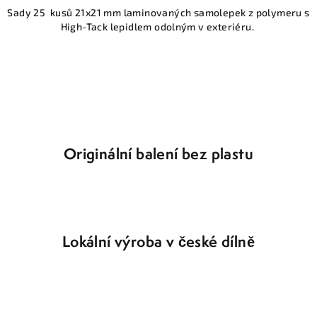
v
Sady 25 kusů 21x21 mm laminovaných samolepek z polymeru s
l
High-Tack lepidlem odolným v exteriéru.
á
d
a
c
í
p
r
v
Originální balení bez plastu
k
y
v
ý
p
Lokální výroba v české dílně
i
s
u