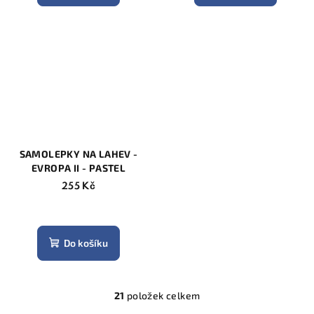
SAMOLEPKY NA LAHEV -
EVROPA II - PASTEL
255 Kč
Do košíku
21
položek celkem
O