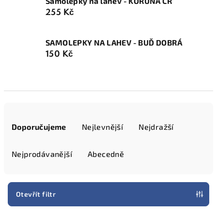
Samolepky na lahev - KORUNA ČR
255 Kč
SAMOLEPKY NA LAHEV - BUĎ DOBRÁ
150 Kč
Ř
a
Doporučujeme
Nejlevnější
Nejdražší
z
e
Nejprodávanější
Abecedně
n
í
p
Otevřít filtr
r