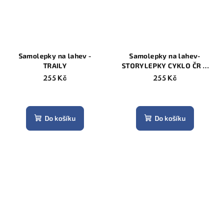
Samolepky na lahev -
Samolepky na lahev-
TRAILY
STORYLEPKY CYKLO ČR &
oblíbené destinace
255 Kč
255 Kč
Do košíku
Do košíku