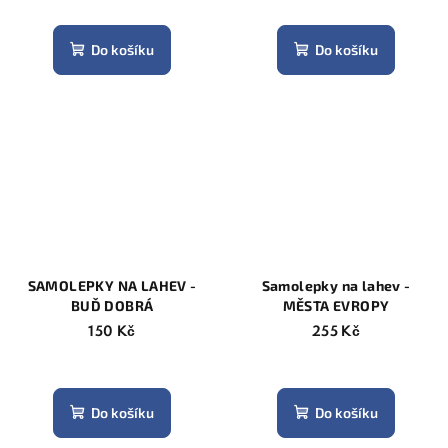
Do košíku
Do košíku
SAMOLEPKY NA LAHEV -
Samolepky na lahev -
BUĎ DOBRÁ
MĚSTA EVROPY
150 Kč
255 Kč
Průměrné
hodnocení
produktu
Do košíku
Do košíku
je
5,0