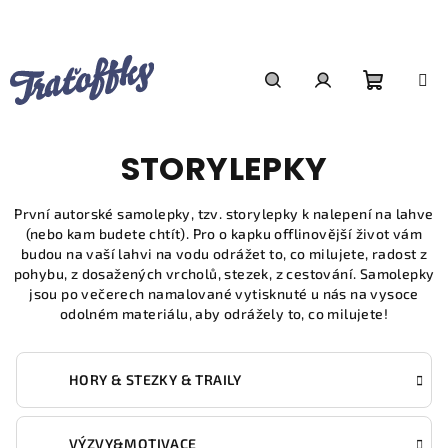
Přejít
na
obsah
Nákupn
Hledat
Přihlášení
STORYLEPKY
košík
První autorské samolepky, tzv. storylepky k nalepení na lahve
(nebo kam budete chtít). Pro o kapku offlinovější život vám
budou na vaší lahvi na vodu odrážet to, co milujete, radost z
pohybu, z dosažených vrcholů, stezek, z cestování. Samolepky
jsou po večerech namalované vytisknuté u nás na vysoce
odolném materiálu, aby odrážely to, co milujete!
HORY & STEZKY & TRAILY
VÝZVY&MOTIVACE