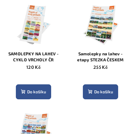
V
o
ý
d
p
u
i
k
s
t
p
ů
r
SAMOLEPKY NA LAHEV -
Samolepky na lahev -
o
CYKLO VRCHOLY ČR
etapy STEZKA ČESKEM
d
120 Kč
255 Kč
u
k
t
Do košíku
Do košíku
ů