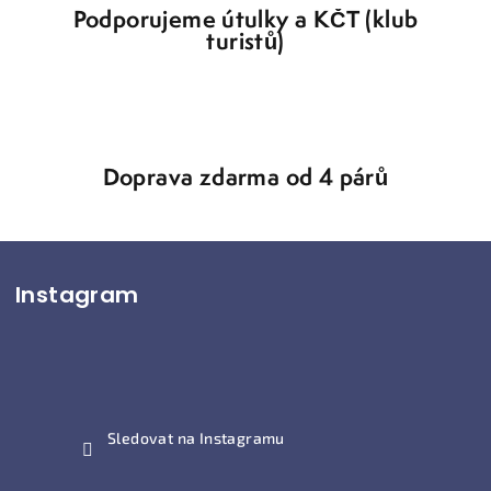
Podporujeme útulky a KČT (klub
turistů)
Doprava zdarma od 4 párů
Z
Instagram
á
p
a
t
í
Sledovat na Instagramu