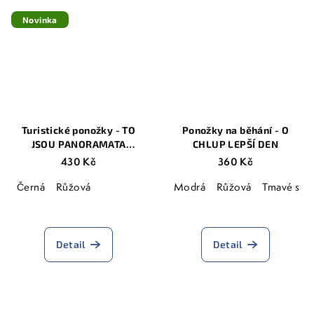
z
z
5
5
Novinka
hvězdiček.
hvězdiček.
Turistické ponožky - TO
Ponožky na běhání - O
JSOU PANORAMATA
CHLUP LEPŠÍ DEN
MERINO
430 Kč
360 Kč
Černá
Růžová
Modrá
Růžová
Tmavé s r
Detail
Detail