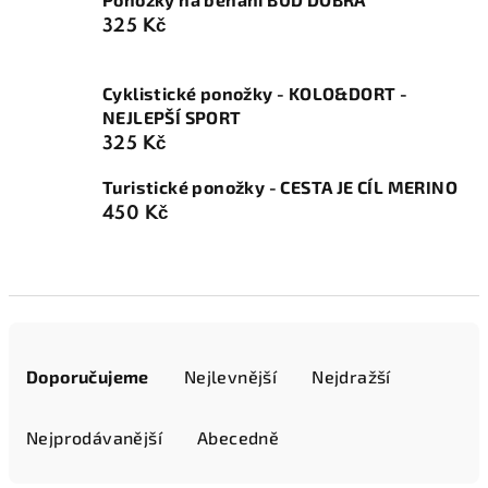
325 Kč
Cyklistické ponožky - KOLO&DORT -
NEJLEPŠÍ SPORT
325 Kč
Turistické ponožky - CESTA JE CÍL MERINO
450 Kč
Ř
a
Doporučujeme
Nejlevnější
Nejdražší
z
e
Nejprodávanější
Abecedně
n