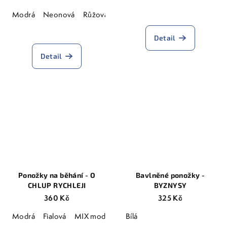
Modrá
Neonová
Růžová
Průměrné
Detail
hodnocení
produktu
Detail
je
5,0
z
5
hvězdiček.
Ponožky na běhání - O
Bavlněné ponožky -
CHLUP RYCHLEJI
BYZNYSY
360 Kč
325 Kč
Modrá
Fialová
MIX modro-fialová
Bílá