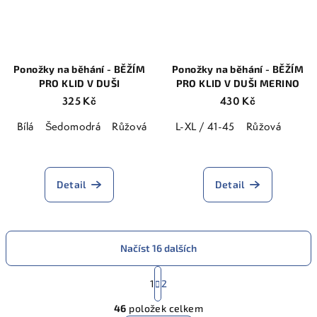
Ponožky na běhání - BĚŽÍM
Ponožky na běhání - BĚŽÍM
PRO KLID V DUŠI
PRO KLID V DUŠI MERINO
325 Kč
430 Kč
Bílá
Šedomodrá
Růžová
L-XL / 41-45
Růžová
Průměrné
Průměrné
hodnocení
hodnocení
produktu
produktu
Detail
Detail
je
je
5,0
5,0
z
z
5
5
Načíst 16 dalších
hvězdiček.
hvězdiček.
S
t
1
2
O
r
46
položek celkem
á
v