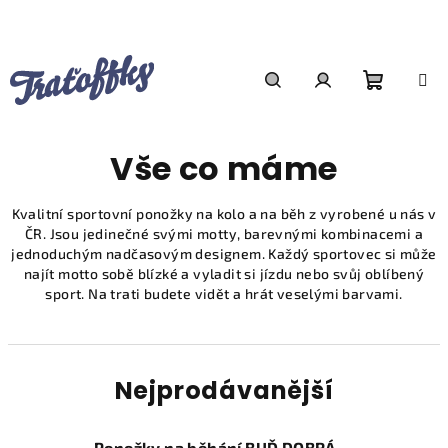
Přejít
na
obsah
Nákupn
Hledat
Přihlášení
Vše co máme
košík
Kvalitní sportovní ponožky na kolo a na běh z vyrobené u nás v
ČR. Jsou jedinečné svými motty, barevnými kombinacemi a
jednoduchým nadčasovým designem. Každý sportovec si může
najít motto sobě blízké a vyladit si jízdu nebo svůj oblíbený
sport. Na trati budete vidět a hrát veselými barvami.
Nejprodávanější
Ponožky na běhání BUĎ DOBRÁ