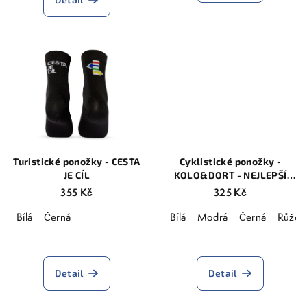
je
5,0
z
5
hvězdiček.
Turistické ponožky - CESTA
Cyklistické ponožky -
JE CÍL
KOLO&DORT - NEJLEPŠÍ
SPORT
355 Kč
325 Kč
Bílá
Černá
Bílá
Modrá
Černá
Růžov
Průměrné
Průměrné
hodnocení
hodnocení
produktu
produktu
Detail
Detail
je
je
5,0
5,0