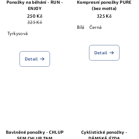
Ponožky na běhání - RUN -
Kompresní ponožky PURE
ENJOY
(bez motta)
250 Kč
325 Kč
325 Kč
Bílá
Černá
Tyrkysová
Detail
Detail
Bavlněné ponožky - CHLUP
Cyklistické ponožky -
SEM CHLUP TAM
DÁMSKÁ JÍZDA