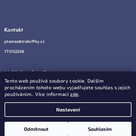
Kontakt
ptamse
@
tratoffky.cz
775152206
Mohlo by vás zajímat
Tento web používá soubory cookie. Dalším
Jak nakupovat
procházením tohoto webu vyjadřujete souhlas s jejich
používáním.. Více informací
zde
.
Vrácení a reklamace
Obchodní podmínky
Nastavení
Podmínky ochrany osobních údajů
Odmítnout
Souhlasím
BLOG