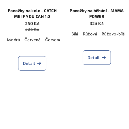
Ponožky na kolo - CATCH
Ponožky na běhání - MAMA
ME IF YOU CAN 1.0
POWER
250 Kč
325 Kč
325 Kč
Bílá
Růžová
Růžovo-bílá
Modrá
Červená
Červeno-Modrá
Královská modrá
Průměrné
hodnocení
Detail
produktu
Detail
je
5,0
z
5
hvězdiček.