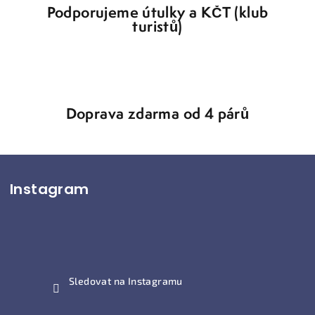
Podporujeme útulky a KČT (klub
turistů)
Doprava zdarma od 4 párů
Z
Instagram
á
p
a
t
í
Sledovat na Instagramu