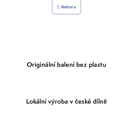
n
l
Nahoru
k
á
o
d
v
a
á
n
c
í
í
p
r
v
Originální balení bez plastu
k
y
v
ý
p
i
Lokální výroba v české dílně
s
u