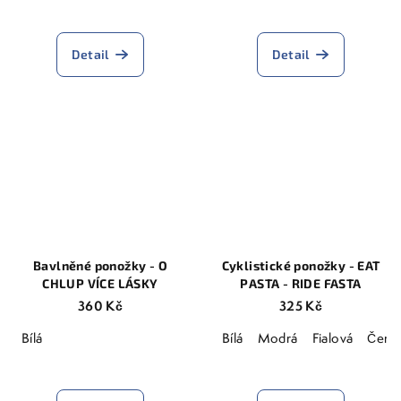
Průměrné
hodnocení
produktu
Detail
Detail
je
5,0
z
5
hvězdiček.
Bavlněné ponožky - O
Cyklistické ponožky - EAT
CHLUP VÍCE LÁSKY
PASTA - RIDE FASTA
360 Kč
325 Kč
Bílá
Bílá
Modrá
Fialová
Čern