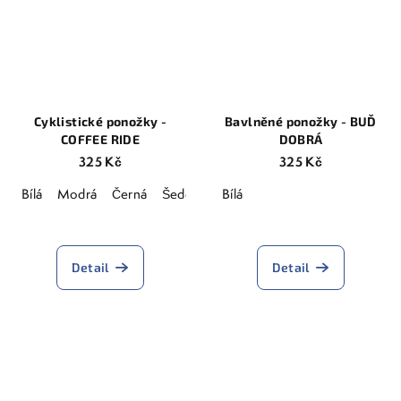
Cyklistické ponožky -
Bavlněné ponožky - BUĎ
COFFEE RIDE
DOBRÁ
325 Kč
325 Kč
Bílá
Modrá
Černá
Šedomodrá
Bílá
Lila
Vínová
Průměrné
Průměrné
hodnocení
hodnocení
produktu
produktu
Detail
Detail
je
je
5,0
5,0
z
z
5
5
hvězdiček.
hvězdiček.