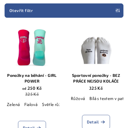
í
p
Otevřít filtr
r
V
o
ý
d
p
u
i
k
s
t
p
ů
r
Ponožky na běhání - GIRL
Sportovní ponožky - BEZ
o
POWER
PRÁCE NEJSOU KOLÁČE
d
250 Kč
325 Kč
od
325 Kč
u
Růžová
Bílá s textem v patá
k
Zelená
Fialová
Světle růžová
Růžová
Blankytně modrá
t
Průměrné
ů
hodnocení
Detail
produktu
Detail