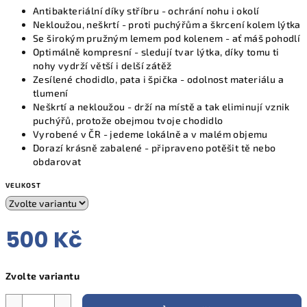
Antibakteriální díky stříbru - ochrání nohu i okolí
Nekloužou, neškrtí - proti puchýřům a škrcení kolem lýtka
Se širokým pružným lemem pod kolenem - ať máš pohodlí
Optimálně kompresní - sledují tvar lýtka, díky tomu ti
nohy vydrží větší i delší zátěž
Zesílené chodidlo, pata i špička - odolnost materiálu a
tlumení
Neškrtí a nekloužou - drží na místě a tak eliminují vznik
puchýřů, protože obejmou tvoje chodidlo
Vyrobené v ČR - jedeme lokálně a v malém objemu
Dorazí krásně zabalené - připraveno potěšit tě nebo
obdarovat
VELIKOST
500 Kč
Měrná
Zvolte variantu
cena: