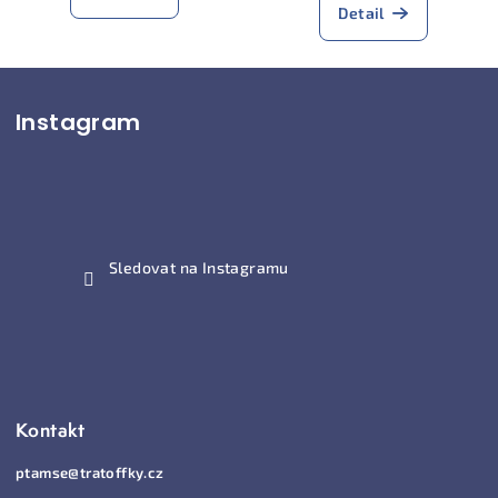
Detail
Z
Instagram
á
p
a
t
í
Sledovat na Instagramu
Kontakt
ptamse
@
tratoffky.cz