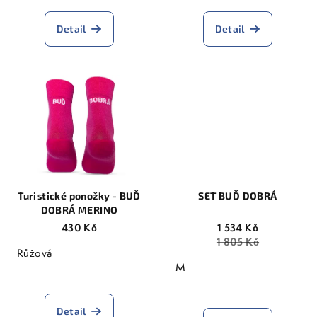
hodnocení
produktu
Detail
Detail
je
5,0
z
5
hvězdiček.
Turistické ponožky - BUĎ
SET BUĎ DOBRÁ
DOBRÁ MERINO
430 Kč
1 534 Kč
1 805 Kč
Růžová
M
Detail