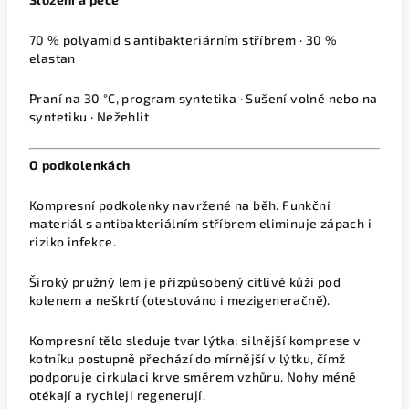
70 % polyamid s antibakteriárním stříbrem · 30 %
elastan
Praní na 30 °C, program syntetika · Sušení volně nebo na
syntetiku · Nežehlit
O podkolenkách
Kompresní podkolenky navržené na běh. Funkční
materiál s antibakteriálním stříbrem eliminuje zápach i
riziko infekce.
Široký pružný lem je přizpůsobený citlivé kůži pod
kolenem a neškrtí (otestováno i mezigeneračně).
Kompresní tělo sleduje tvar lýtka: silnější komprese v
kotníku postupně přechází do mírnější v lýtku, čímž
podporuje cirkulaci krve směrem vzhůru. Nohy méně
otékají a rychleji regenerují.