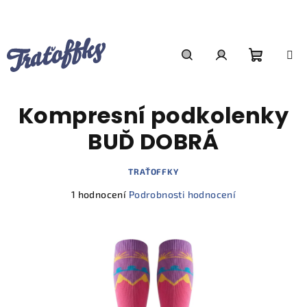
Přejít
na
obsah
Nákupn
Hledat
Přihlášení
Kompresní podkolenky
košík
BUĎ DOBRÁ
TRAŤOFFKY
Průměrné
1 hodnocení
Podrobnosti hodnocení
hodnocení
produktu
je
5,0
z
5
hvězdiček.