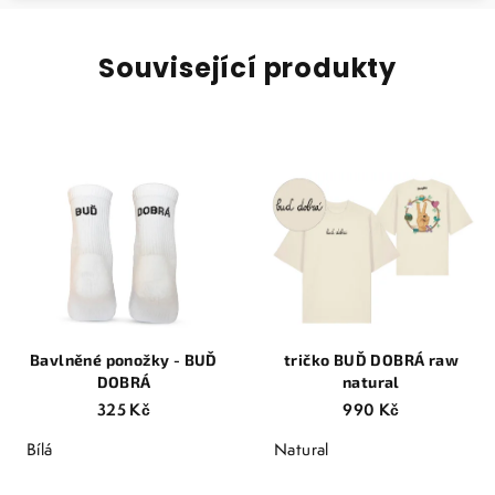
Související produkty
Bavlněné ponožky - BUĎ
tričko BUĎ DOBRÁ raw
DOBRÁ
natural
325 Kč
990 Kč
Bílá
Natural
Průměrné