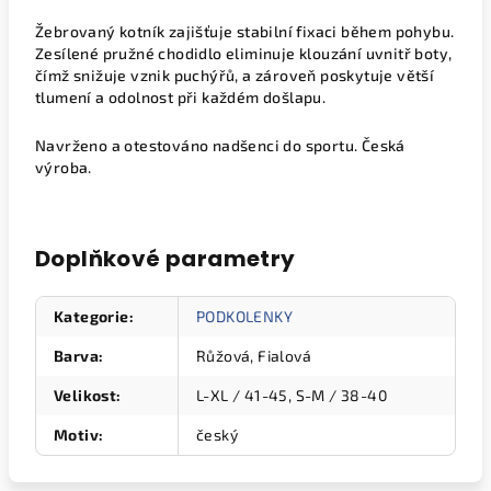
Žebrovaný kotník zajišťuje stabilní fixaci během pohybu.
Zesílené pružné chodidlo eliminuje klouzání uvnitř boty,
čímž snižuje vznik puchýřů, a zároveň poskytuje větší
tlumení a odolnost při každém došlapu.
Navrženo a otestováno nadšenci do sportu. Česká
výroba.
Doplňkové parametry
Kategorie
:
PODKOLENKY
Barva
:
Růžová, Fialová
Velikost
:
L-XL / 41-45, S-M / 38-40
Motiv
:
český