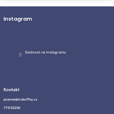
Z
Instagram
á
p
a
t
í
Sledovat na Instagramu
Kontakt
ptamse
@
tratoffky.cz
775152206