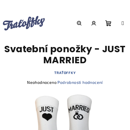
Přejít
na
obsah
Nákupn
Hledat
Přihlášení
Svatební ponožky - JUST
košík
MARRIED
TRAŤOFFKY
Průměrné
Neohodnoceno
Podrobnosti hodnocení
hodnocení
produktu
je
0,0
z
5
hvězdiček.