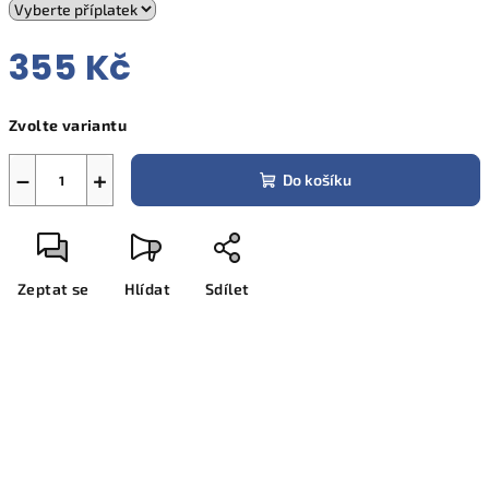
355 Kč
Měrná
Zvolte variantu
cena:
−
+
Do košíku
Zeptat se
Hlídat
Sdílet