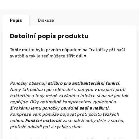
Popis
Diskuze
Detailní popis produktu
Tohle motto bylo prvním nápadem na Traťoffky při naší
svatbě a tak je teď můžete šířit dál ♥️
Ponožky obsahují
stříbro pro antibakteriální funkcí
.
Nohy tak budou i po celém dni v pohybu v bezpečí proti
bakteriím a tedy méně zavánět a infekce si na ně jen tak
nepřijde. Díky optimálně kompresnímu vypletení a
širokému lemu ponožky parádně
sedí a neškrtí
.
Komprese vám pomůže bojovat proti pocitu těžkých
nohou.
Funkční materiál
zase udrží nohy déle v suchu,
protože odvádí pot a rychle schne.