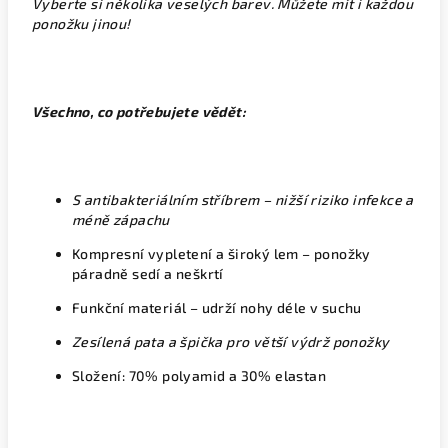
Vyberte si několika veselých barev. Můžete mít i každou
ponožku jinou!
Všechno, co potřebujete vědět:
S antibakteriálním stříbrem – nižší riziko infekce a
méně zápachu
Kompresní vypletení a široký lem – ponožky
páradně sedí a neškrtí
Funkční materiál – udrží nohy déle v suchu
Zesílená pata a špička pro větší výdrž ponožky
Složení: 70% polyamid a 30% elastan