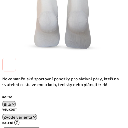
Novomanželské sportovní ponožky pro aktivní páry, kteří na
svatební cestu vezmou kola, tenisky nebo plánují trek!
BARVA
VELIKOST
?
BALENÍ