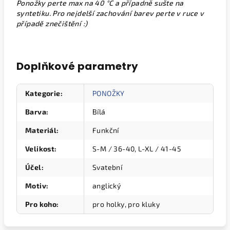
Ponožky perte max na 40 °C a případně sušte na
syntetiku. Pro nejdelší zachování barev perte v ruce v
případě znečištění :)
Doplňkové parametry
Kategorie
:
PONOŽKY
Barva
:
Bílá
Materiál
:
Funkční
Velikost
:
S-M / 36-40, L-XL / 41-45
Účel
:
Svatební
Motiv
:
anglický
Pro koho
:
pro holky, pro kluky