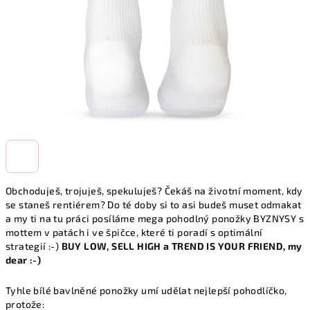
Obchoduješ, trojuješ, spekuluješ? Čekáš na životní moment, kdy
se staneš rentiérem? Do té doby si to asi budeš muset odmakat
a my ti na tu práci posíláme mega pohodlný ponožky BYZNYSY s
mottem v patách i ve špičce, které ti poradí s optimální
strategií :-)
BUY LOW, SELL HIGH a TREND IS YOUR FRIEND, my
dear :-)
Tyhle bílé bavlněné ponožky umí udělat nejlepší pohodlíčko,
protože: