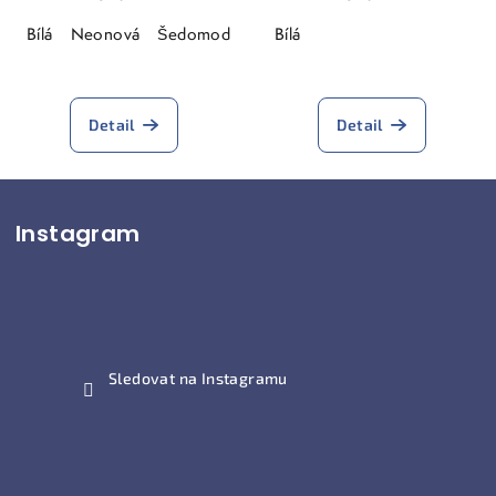
Bílá
Neonová
Šedomodrá
Bílá
Detail
Detail
Z
Instagram
á
p
a
t
í
Sledovat na Instagramu