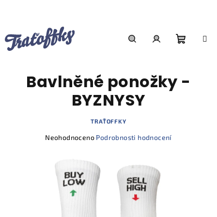
Přejít
na
obsah
Nákupn
Hledat
Přihlášení
Bavlněné ponožky -
košík
BYZNYSY
TRAŤOFFKY
Průměrné
Neohodnoceno
Podrobnosti hodnocení
hodnocení
produktu
je
0,0
z
5
hvězdiček.