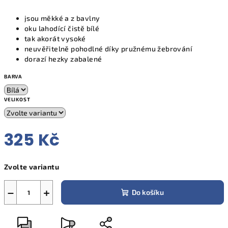
jsou měkké a z bavlny
oku lahodící čistě bílé
tak akorát vysoké
neuvěřitelně pohodlné díky pružnému žebrování
dorazí hezky zabalené
BARVA
VELIKOST
325 Kč
Měrná
Zvolte variantu
cena:
−
+
Do košíku