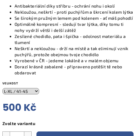
Antibakteriální díky stříbru - ochrání nohu i okolí
Nekloužou, neškrtí - proti puchýřům a škrcení kolem lýtka
Se širokým pružným lemem pod kolenem - ať máš pohodlí
Optimálně kompresní - sledují tvar lýtka, díky tomu ti
nohy vydrží větší i delší zátěž
Zesílené chodidlo, pata i špička - odolnost materiálu a
tlumení
Neškrtí a nekloužou - drží na místě a tak eliminují vznik
puchýřů, protože obejmou tvoje chodidlo
Vyrobené v ČR - jedeme lokálně a v malém objemu
Dorazí krásně zabalené - připraveno potěšit tě nebo
obdarovat
VELIKOST
500 Kč
Měrná
Zvolte variantu
cena: