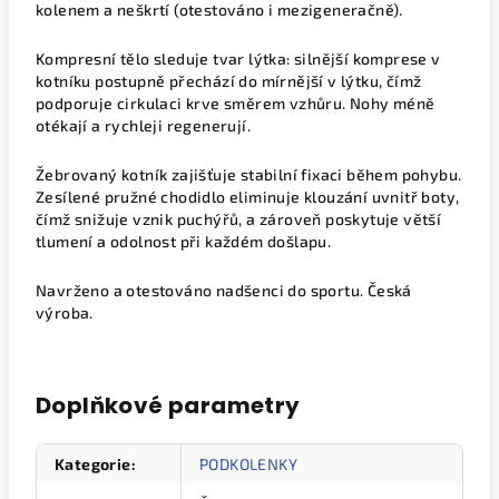
kolenem a neškrtí (otestováno i mezigeneračně).
Kompresní tělo sleduje tvar lýtka: silnější komprese v
kotníku postupně přechází do mírnější v lýtku, čímž
podporuje cirkulaci krve směrem vzhůru. Nohy méně
otékají a rychleji regenerují.
Žebrovaný kotník zajišťuje stabilní fixaci během pohybu.
Zesílené pružné chodidlo eliminuje klouzání uvnitř boty,
čímž snižuje vznik puchýřů, a zároveň poskytuje větší
tlumení a odolnost při každém došlapu.
Navrženo a otestováno nadšenci do sportu. Česká
výroba.
Doplňkové parametry
Kategorie
:
PODKOLENKY