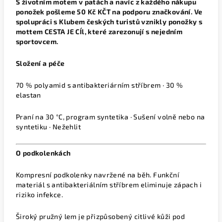
S životním motem v patách a navíc z každého nákupu
ponožek pošleme 50 Kč KČT na podporu značkování. Ve
spolupráci s Klubem českých turistů vznikly ponožky s
mottem CESTA JE CÍl, které zarezonují s nejedním
sportovcem.
Složení a péče
70 % polyamid s antibakteriárním stříbrem · 30 %
elastan
Praní na 30 °C, program syntetika · Sušení volně nebo na
syntetiku · Nežehlit
O podkolenkách
Kompresní podkolenky navržené na běh. Funkční
materiál s antibakteriálním stříbrem eliminuje zápach i
riziko infekce.
Široký pružný lem je přizpůsobený citlivé kůži pod