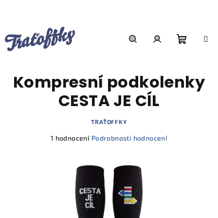
Přejít
na
obsah
Nákupn
Hledat
Přihlášení
Kompresní podkolenky
košík
CESTA JE CÍL
TRAŤOFFKY
Průměrné
1 hodnocení
Podrobnosti hodnocení
hodnocení
produktu
je
5,0
z
5
hvězdiček.