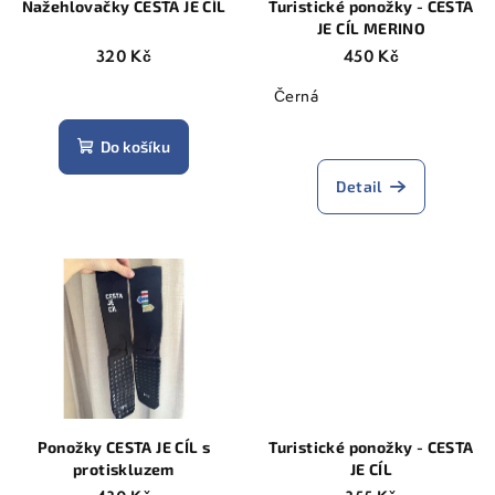
Nažehlovačky CESTA JE CÍL
Turistické ponožky - CESTA
JE CÍL MERINO
320 Kč
450 Kč
Černá
Průměrné
hodnocení
Průměrné
produktu
Do košíku
hodnocení
je
produktu
5,0
Detail
je
z
5,0
5
z
hvězdiček.
5
hvězdiček.
Ponožky CESTA JE CÍL s
Turistické ponožky - CESTA
protiskluzem
JE CÍL