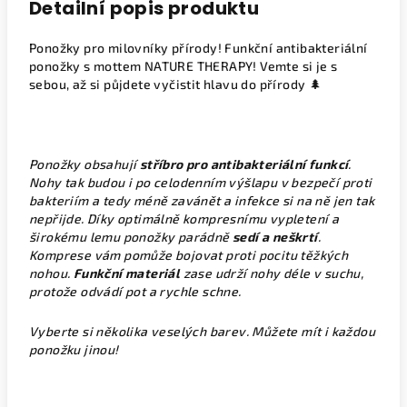
Detailní popis produktu
Ponožky pro milovníky přírody! Funkční antibakteriální
ponožky s mottem NATURE THERAPY! Vemte si je s
sebou, až si půjdete vyčistit hlavu do přírody 🌲
Ponožky obsahují
stříbro pro antibakteriální funkcí
.
Nohy tak budou i po celodenním výšlapu v bezpečí proti
bakteriím a tedy méně zavánět a infekce si na ně jen tak
nepřijde. Díky optimálně kompresnímu vypletení a
širokému lemu ponožky parádně
sedí a neškrtí
.
Komprese vám pomůže bojovat proti pocitu těžkých
nohou.
Funkční materiál
zase udrží nohy déle v suchu,
protože odvádí pot a rychle schne.
Vyberte si několika veselých barev. Můžete mít i každou
ponožku jinou!