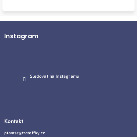
Z
Instagram
á
p
a
t
í
Sledovat na Instagramu
Kontakt
ptamse
@
tratoffky.cz