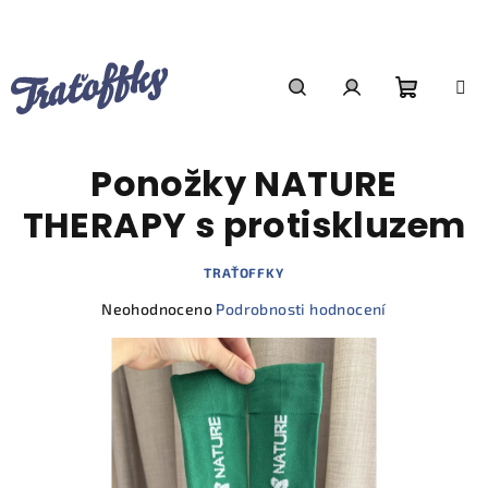
Přejít
na
obsah
Nákupn
Hledat
Přihlášení
Ponožky NATURE
košík
THERAPY s protiskluzem
TRAŤOFFKY
Průměrné
Neohodnoceno
Podrobnosti hodnocení
hodnocení
produktu
je
0,0
z
5
hvězdiček.