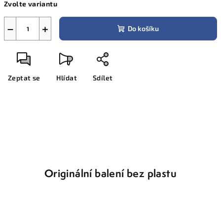
Zvolte variantu
cena:
−
+
Do košíku
Zeptat se
Hlídat
Sdílet
Originální balení bez plastu