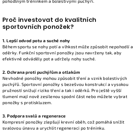
pohodlným tréninkem a bolestivými puchýři.
Proč investovat do kvalitních
sportovních ponožek?
1. Lepší odvod potu a suché nohy
Během sportu se nohy potí a vlhkost může způsobit nepohodlí a
oděrky. Funkční sportovní ponožky jsou navrženy tak, aby
efektivně odváděly pot a udržely nohy suché.
2. Ochrana proti puchýřům a otlakům
Nevhodné ponožky mohou způsobit tření a vznik bolestivých
puchýřů. Sportovní ponožky s bezešvou konstrukcí a vysokou
pružností snižují riziko tření a tak i oděrků. Pro ještě vyšší
tlumení mají nově zesílenou spodní část nebo můžete vybrat
ponožky s protiskluzem.
3. Podpora svalů a regenerace
Kompresní ponožky zlepšují krevní oběh, což pomáhá snížit
svalovou únavu a urychlit regeneraci po tréninku.