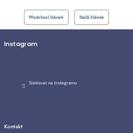
Předchozí článek
Další článek
Z
Instagram
á
p
a
t
í
Sledovat na Instagramu
Kontakt