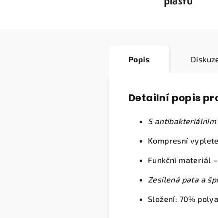
plastu
Popis
Diskuz
Detailní popis p
S antibakteriálním
Kompresní vypleten
Funkční materiál –
Zesílená pata a šp
Složení: 70% poly