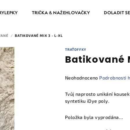
RYLEPKY
TRIČKA & NAŽEHLOVAČKY
DOLADIT S
VANÉ
/
BATIKOVANÉ MIX 3 - L-XL
TRAŤOFFKY
Batikované M
Průměrné
Neohodnoceno
Podrobnosti 
hodnocení
produktu
Tvůj naprosto unikání kouse
je
syntetiku iDye poly.
0,0
z
Položka byla vyprodána…
5
hvězdiček.