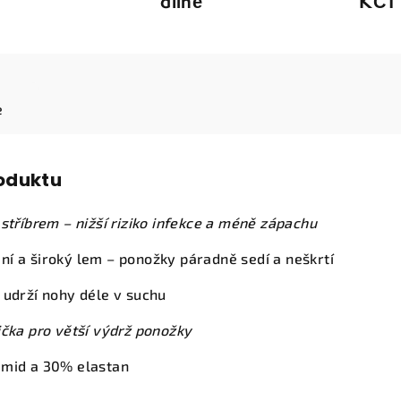
dílně
KČT 
e
roduktu
 stříbrem – nižší riziko infekce a méně zápachu
í a široký lem – ponožky páradně sedí a neškrtí
 udrží nohy déle v suchu
ička pro větší výdrž ponožky
amid a 30% elastan