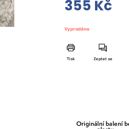
355 Kč
Měrná
cena:
Vyprodáno
Tisk
Zeptat se
Originální balení 