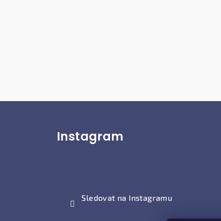
Z
Instagram
á
p
a
t
Sledovat na Instagramu
í