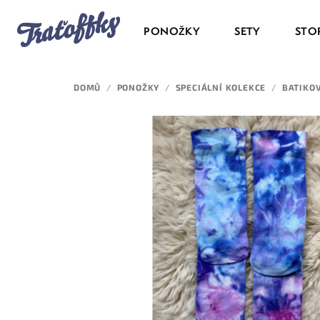
Přejít
na
PONOŽKY
SETY
STO
obsah
DOMŮ
/
PONOŽKY
/
SPECIÁLNÍ KOLEKCE
/
BATIKO