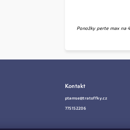
Ponožky perte max na 40
Kontakt
ptamse
@
tratoffky.cz
775152206