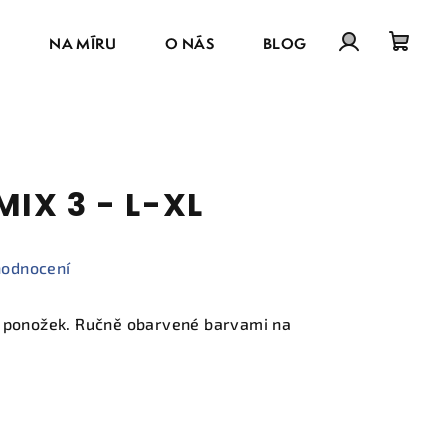
E
NA MÍRU
O NÁS
BLOG
Přihlášení
Náku
košík
IX 3 - L-XL
hodnocení
k ponožek. Ručně obarvené barvami na