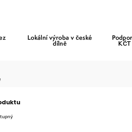
bez
Lokální výroba v české
Podpor
dílně
KČT 
e
roduktu
stupný