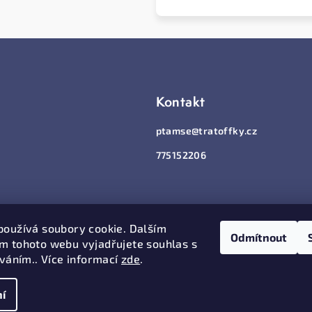
Kontakt
ptamse
@
tratoffky.cz
775152206
používá soubory cookie. Dalším
Odmítnout
m tohoto webu vyjadřujete souhlas s
íváním.. Více informací
zde
.
í