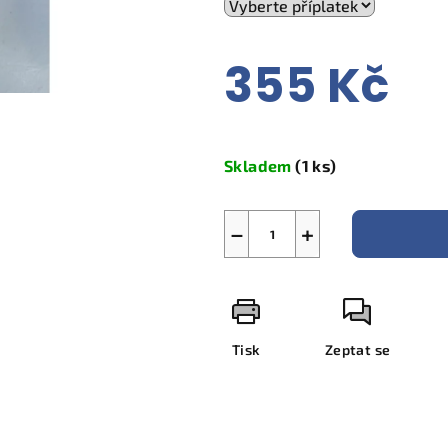
355 Kč
Měrná
cena:
Skladem
(1 ks)
−
+
Tisk
Zeptat se