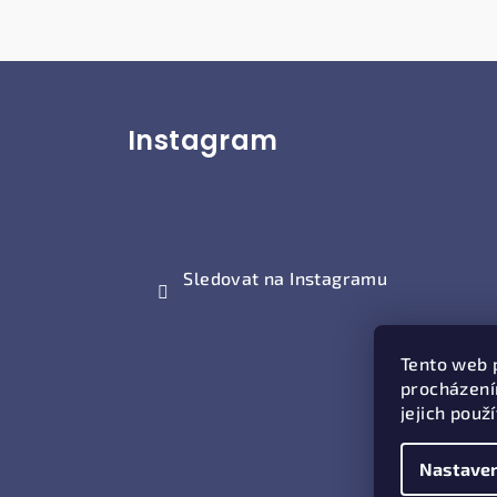
Z
Instagram
á
p
a
t
Sledovat na Instagramu
í
Tento web 
procházení
jejich použ
Nastaven