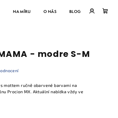
E
NA MÍRU
O NÁS
BLOG
Přihlášení
Náku
košík
 MAMA - modre S-M
hodnocení
y s mottem ručně obarvené barvami na
lnu Procion MX. Aktuální nabídka vždy ve