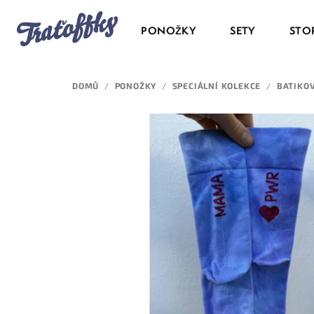
Přejít
na
PONOŽKY
SETY
STO
obsah
DOMŮ
/
PONOŽKY
/
SPECIÁLNÍ KOLEKCE
/
BATIKO