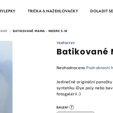
RYLEPKY
TRIČKA & NAŽEHLOVAČKY
DOLADIT S
VANÉ
/
BATIKOVANÉ MAMA - MODRE S-M
TRAŤOFFKY
Batikované
Průměrné
Neohodnoceno
Podrobnosti 
hodnocení
produktu
Jedinečné originální ponožk
je
syntetiku iDye poly nebo bav
0,0
fotogalerii :)
z
5
?
BALENÍ
hvězdiček.